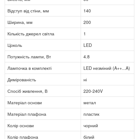
Відступ від стіни, мм
140
Ширина, мм
200
Кількість джерел світла
1
Цоколь
LED
Потужність лампи, Вт
4.8
Лампочка в комплекті
LED незміний (A++...A)
Димірованість
ні
Спосіб живлення, В
220-240V
Матеріал основи
метал
Матеріал плафона
пластик
Колір основи
чорний
Колір плафона
білий