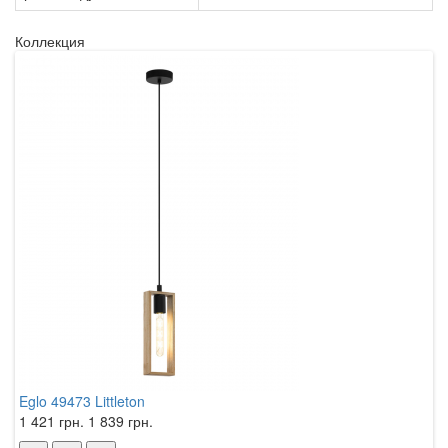
Коллекция
Eglo 49473 Littleton
E
1 421 грн.
1 839 грн.
1