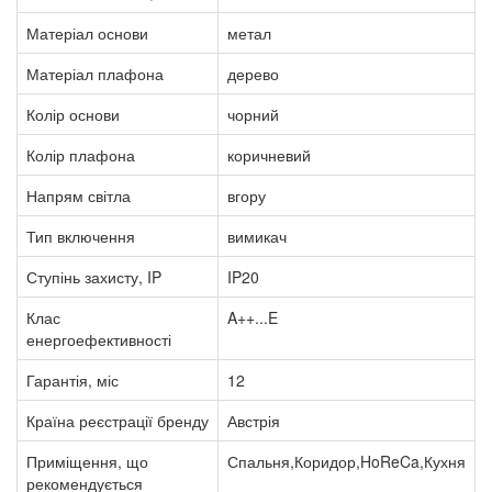
Матеріал основи
метал
Матеріал плафона
дерево
Колір основи
чорний
Колір плафона
коричневий
Напрям світла
вгору
Тип включення
вимикач
Ступінь захисту, IP
IP20
Клас
A++...E
енергоефективності
Гарантія, міс
12
Країна реєстрації бренду
Австрія
Приміщення, що
Спальня,Коридор,HoReCa,Кухня
рекомендується