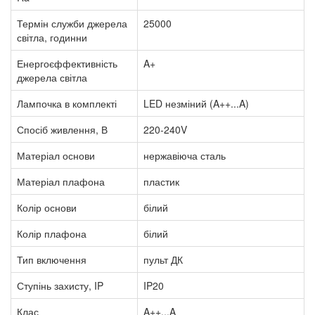
Термін служби джерела
25000
світла, годинни
Енергоєффективність
A+
джерела світла
Лампочка в комплекті
LED незміний (A++...A)
Спосіб живлення, В
220-240V
Матеріал основи
нержавіюча сталь
Матеріал плафона
пластик
Колір основи
білий
Колір плафона
білий
Тип включення
пульт ДК
Ступінь захисту, IP
IP20
Клас
A++...A