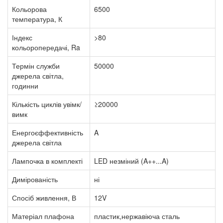
Кольорова
6500
температура, К
Індекс
>80
кольоропередачі, Ra
Термін служби
50000
джерела світла,
годинни
Кількість циклів увімк/
≥20000
вимк
Енергоєффективність
A
джерела світла
Лампочка в комплекті
LED незміний (A++...A)
Димірованість
ні
Спосіб живлення, В
12V
Матеріал плафона
пластик,нержавіюча сталь