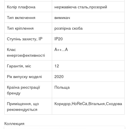
Колір плафона
нержавіюча сталь,прозорий
Тип включення
вимикач
Тип кріплення
розпірна скоба
Ступінь захисту, IP
IP20
Клас
A++...A
енергоефективності
Гарантія, міс
12
Рік випуску моделі
2020
Країна реєстрації
Польща
бренду
Приміщення, що
Коридор,HoReCa,Вітальня,Сходова
рекомендується
Коллекция