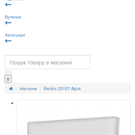
Вуличне
Аксесуари
0
Настінне
Kanlux 23107 Apus