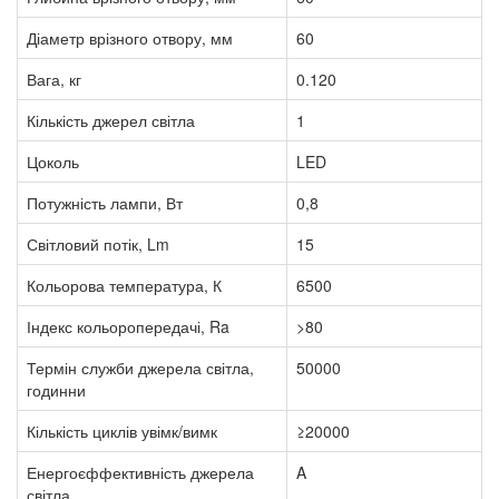
Діаметр врізного отвору, мм
60
Вага, кг
0.120
Кількість джерел світла
1
Цоколь
LED
Потужність лампи, Вт
0,8
Світловий потік, Lm
15
Кольорова температура, К
6500
Індекс кольоропередачі, Ra
>80
Термін служби джерела світла,
50000
годинни
Кількість циклів увімк/вимк
≥20000
Енергоєффективність джерела
A
світла