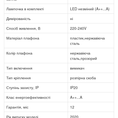
Лампочка в комплекті
LED незміний (A++...A)
Димірованість
ні
Спосіб живлення, В
220-240V
Матеріал плафона
пластик,нержавіюча
сталь
Колір плафона
нержавіюча
сталь,прозорий
Тип включення
вимикач
Тип кріплення
розпірна скоба
Ступінь захисту, IP
IP20
Клас енергоефективності
A++...A
Гарантія, міс
12
Рік випуску моделі
2020