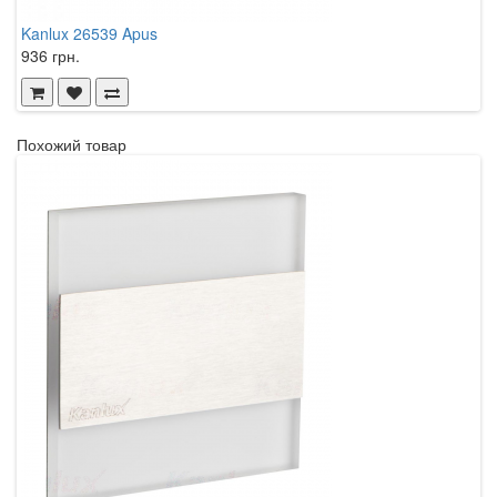
Kanlux 26539 Apus
K
936 грн.
1
Похожий товар