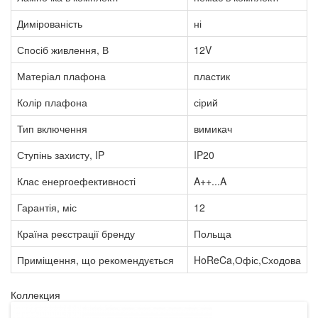
Димірованість
ні
Спосіб живлення, В
12V
Матеріал плафона
пластик
Колір плафона
сірий
Тип включення
вимикач
Ступінь захисту, IP
IP20
Клас енергоефективності
A++...A
Гарантія, міс
12
Країна реєстрації бренду
Польща
Приміщення, що рекомендується
HoReCa,Офіс,Сходова
Коллекция