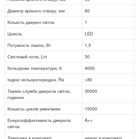
Діаметр врізного отвору, мм
60
Кількість джерел світла
1
Цоколь
LED
Потужність лампи, Вт
1,5
Світловий потік, Lm
30
Кольорова температура, К
4000
Індекс кольоропередачі, Ra
>80
Термін служби джерела світла,
30000
годинни
Кількість циклів увімк/вимк
15000
Енергоєффективність джерела
A++
світла
Лампочка в комплекті
немає в комплекті