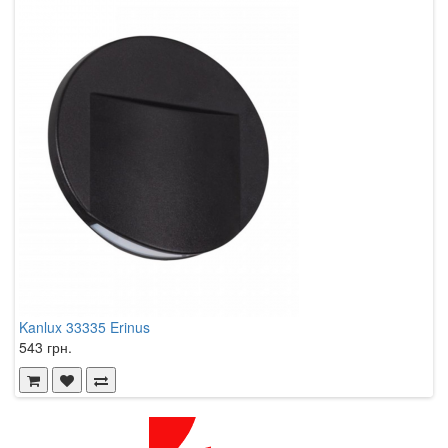
Kanlux 33335 Erinus
K
543 грн.
5