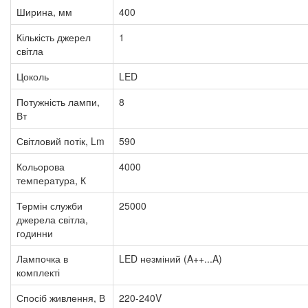
Ширина, мм
400
Кількість джерел
1
світла
Цоколь
LED
Потужність лампи,
8
Вт
Світловий потік, Lm
590
Кольорова
4000
температура, К
Термін служби
25000
джерела світла,
годинни
Лампочка в
LED незміний (A++...A)
комплекті
Спосіб живлення, В
220-240V