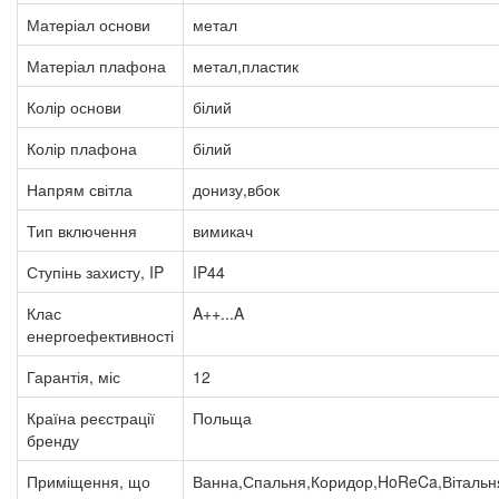
Матеріал основи
метал
Матеріал плафона
метал,пластик
Колір основи
білий
Колір плафона
білий
Напрям світла
донизу,вбок
Тип включення
вимикач
Ступінь захисту, IP
IP44
Клас
A++...A
енергоефективності
Гарантія, міс
12
Країна реєстрації
Польща
бренду
Приміщення, що
Ванна,Спальня,Коридор,HoReCa,Вітальн