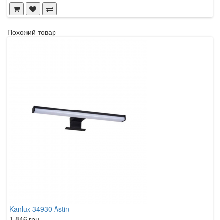
Похожий товар
Kanlux 34930 Astin
K
1 846 грн.
2