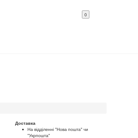
0
Доставка
На відділенні "Нова пошта" чи
"Укрпошта"