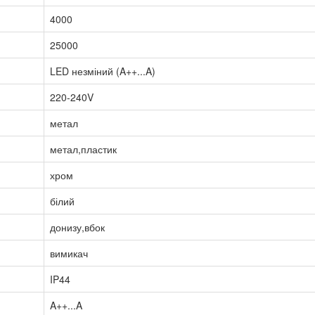
4000
25000
LED незміний (A++...A)
220-240V
метал
метал,пластик
хром
білий
донизу,вбок
вимикач
IP44
A++...A