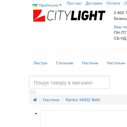
Про нас
Доставка
Оплата
О
Українська
0 800 
Безкош
Вам пе
ПН-ПТ
СБ-НД
Люстри
Стельове
Настінне
Настільне
Настінне
Kanlux 34932 Astin