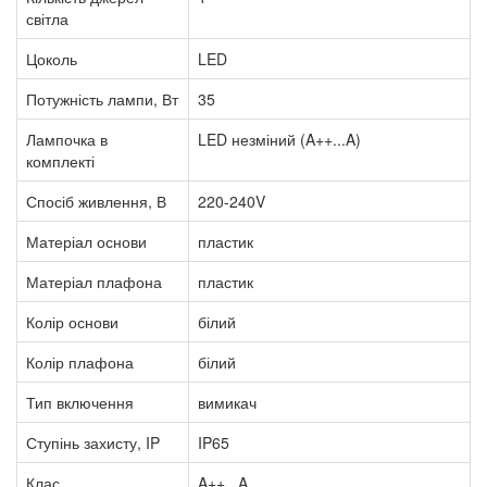
світла
Цоколь
LED
Потужність лампи, Вт
35
Лампочка в
LED незміний (A++...A)
комплекті
Спосіб живлення, В
220-240V
Матеріал основи
пластик
Матеріал плафона
пластик
Колір основи
білий
Колір плафона
білий
Тип включення
вимикач
Ступінь захисту, IP
IP65
Клас
A++...A