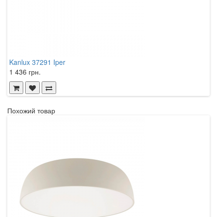
Kanlux 37291 Iper
K
1 436 грн.
2
Похожий товар