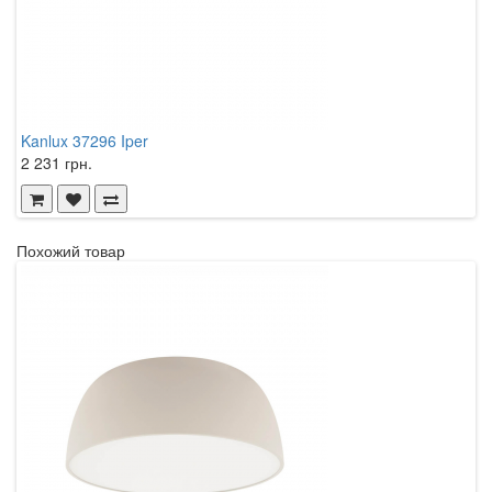
Kanlux 37296 Iper
K
2 231 грн.
3
Похожий товар