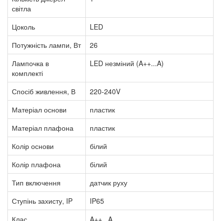
світла
Цоколь
LED
Потужність лампи, Вт
26
Лампочка в
LED незміний (A++...A)
комплекті
Спосіб живлення, В
220-240V
Матеріал основи
пластик
Матеріал плафона
пластик
Колір основи
білий
Колір плафона
білий
Тип включення
датчик руху
Ступінь захисту, IP
IP65
Клас
A++...A