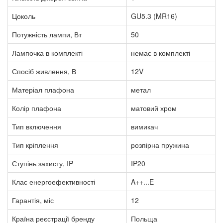
Цоколь
GU5.3 (MR16)
Потужність лампи, Вт
50
Лампочка в комплекті
немає в комплекті
Спосіб живлення, В
12V
Матеріал плафона
метал
Колір плафона
матовий хром
Тип включення
вимикач
Тип кріплення
розпірна пружина
Ступінь захисту, IP
IP20
Клас енергоефективності
A++...E
Гарантія, міс
12
Країна реєстрації бренду
Польща